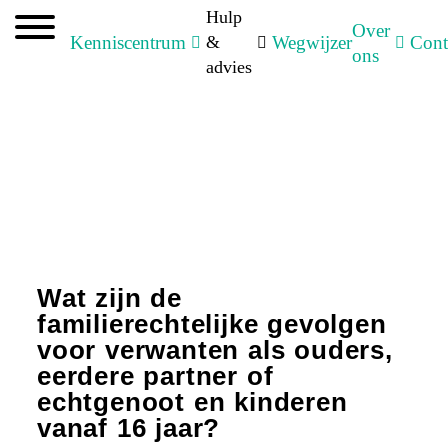
Hulp
Over
Kenniscentrum
&
Wegwijzer
Cont
ons
Informatie
advies
familierechtelijke
gevolgen.
Wat zijn de
familierechtelijke gevolgen
voor verwanten als ouders,
eerdere partner of
echtgenoot en kinderen
vanaf 16 jaar?