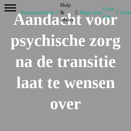
Hulp
Over
Kenniscentrum
&
Wegwijzer
Cont
Aandacht voor
ons
advies
psychische zorg
na de transitie
laat te wensen
over