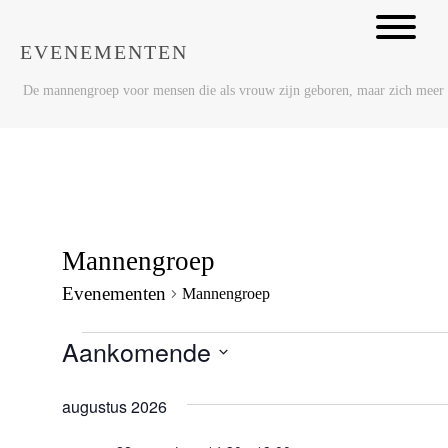
EVENEMENTEN
De mannengroep voor mensen die als vrouw zijn geboren, maar zich meer
Mannengroep
Evenementen
Mannengroep
Aankomende
Selecteer
een
augustus 2026
datum.