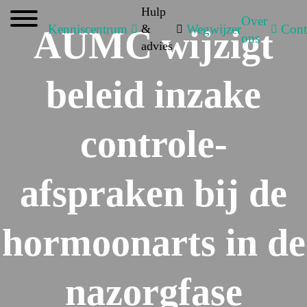
Hulp
Over
Kenniscentrum
&
Wegwijzer
Cont
AUMC wijzigt
ons
advies
beleid inzake
controle-
afspraken bij de
hormoonarts in de
nazorgfase