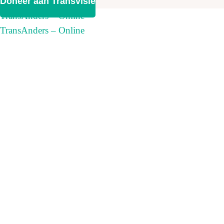
Doneer aan Transvisie
TransAnders – Online
TransAnders – Online