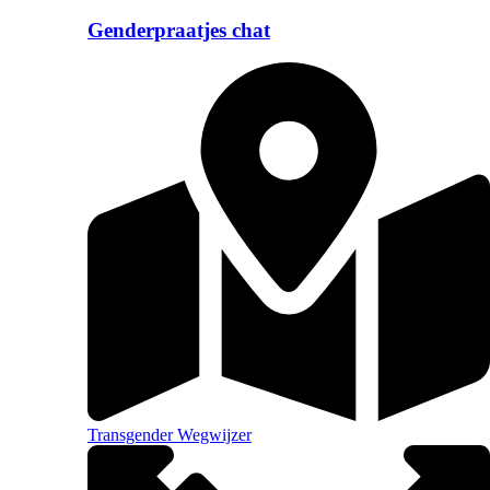
Genderpraatjes chat
Transgender Wegwijzer