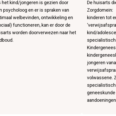
s het kind/jongeren is gezien door
De huisarts di
n psycholoog en er is spraken van
Zorgdomein:
timaal welbevinden, ontwikkeling en
kinderen tot e
ociaal) functioneren, kan er door de
‘verwijsafspr
isarts worden doorverwezen naar het
kind/adolesce
dboud.
specialistisch
Kindergenees
kindergenees
jongeren vana
verwijsafspra
volwassene. 
specialistisch
geneeskunde 
aandoeningen,