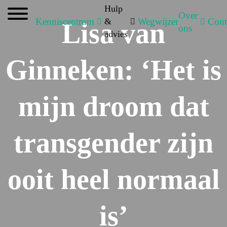
Hulp
Over
Kenniscentrum
&
Wegwijzer
Cont
Lisa van
ons
advies
Ginneken: ‘Het is
mijn droom dat
transgender zijn
ooit heel normaal
is’