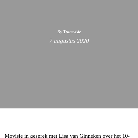
By
Transvisie
7 augustus 2020
Movisie in gesprek met Lisa van Ginneken over het 10-