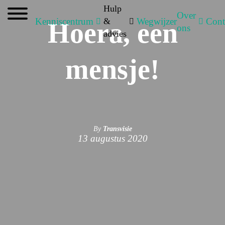
Hulp
Over
Kenniscentrum
&
Wegwijzer
Cont
Hoera, een
ons
advies
mensje!
By
Transvisie
13 augustus 2020