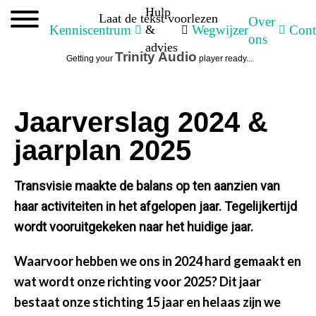
Hulp
Laat de tekst voorlezen
Over
Kenniscentrum
&
Wegwijzer
Cont
ons
advies
Trinity Audio
Getting your
player ready...
Jaarverslag 2024 &
jaarplan 2025
Transvisie maakte de balans op ten aanzien van
haar activiteiten in het afgelopen jaar. Tegelijkertijd
wordt vooruitgekeken naar het huidige jaar.
Waarvoor hebben we ons in 2024 hard gemaakt en
wat wordt onze richting voor 2025? Dit jaar
bestaat onze stichting 15 jaar en helaas zijn we