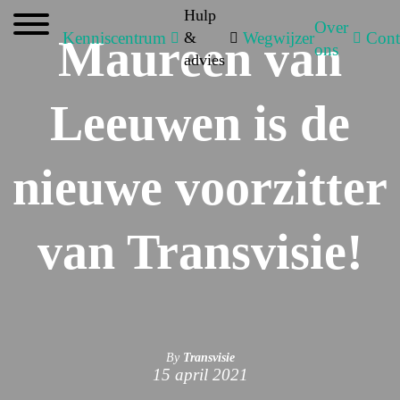
Hulp
Over
Kenniscentrum
&
Wegwijzer
Cont
Maureen van
ons
advies
Leeuwen is de
nieuwe voorzitter
van Transvisie!
By
Transvisie
15 april 2021