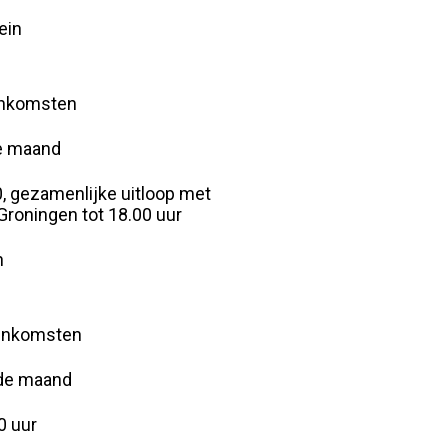
ein
enkomsten
e maand
0, gezamenlijke uitloop met
roningen tot 18.00 uur
n
eenkomsten
 de maand
0 uur