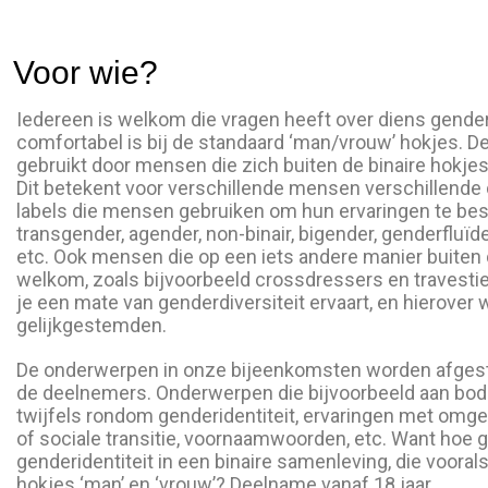
Voor wie?
Iedereen is welkom die vragen heeft over diens genderid
comfortabel is bij de standaard ‘man/vrouw’ hokjes. D
gebruikt door mensen die zich buiten de binaire hokjes v
Dit betekent voor verschillende mensen verschillende d
labels die mensen gebruiken om hun ervaringen te besc
transgender, agender, non-binair, bigender, genderfluïd
etc. Ook mensen die op een iets andere manier buiten d
welkom, zoals bijvoorbeeld crossdressers en travestiet
je een mate van genderdiversiteit ervaart, en hierover 
gelijkgestemden.
De onderwerpen in onze bijeenkomsten worden afges
de deelnemers. Onderwerpen die bijvoorbeeld aan bod
twijfels rondom genderidentiteit, ervaringen met omg
of sociale transitie, voornaamwoorden, etc. Want hoe g
genderidentiteit in een binaire samenleving, die voora
hokjes ‘man’ en ‘vrouw’? Deelname vanaf 18 jaar.