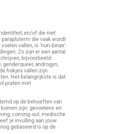
entiteit, en/of die niet
e parapluterm die vaak wordt
oelen vallen, is ‘non-binair’.
ingen. Zo zijn er een aantal
hrijven, bijvoorbeeld:
e, genderqueer, androgyn,
e hokjes vallen zijn
en. Het belangrijkste is dat
wil praten met
temd op de behoeften van
 komen zijn: gevoelens en
eving, coming-out, medische
eef je invulling aan jouw
lsnog gebaseerd is op de