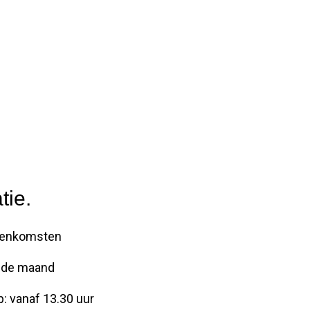
tie.
jeenkomsten
n de maand
p: vanaf 13.30 uur