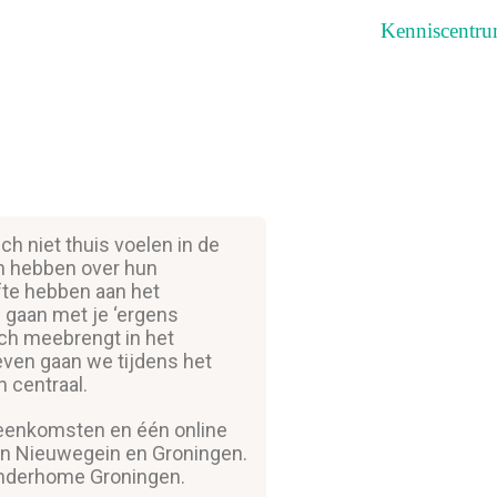
Kenniscentr
ransAnders
h niet thuis voelen in de
en hebben over hun
fte hebben aan het
n gaan met je ‘ergens
ich meebrengt in het
leven gaan we tijdens het
n centraal.
jeenkomsten en één online
in Nieuwegein en Groningen.
Genderhome Groningen.