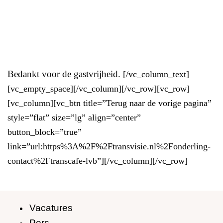
Bedankt voor de gastvrijheid.
[/vc_column_text]
[vc_empty_space][/vc_column][/vc_row][vc_row]
[vc_column][vc_btn title=”Terug naar de vorige pagina”
style=”flat” size=”lg” align=”center”
button_block=”true”
link=”url:https%3A%2F%2Ftransvisie.nl%2Fonderling-
contact%2Ftranscafe-lvb”][/vc_column][/vc_row]
Vacatures
Pers