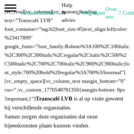
Hulp
Over
[vc_row][vc_column][vc_custom_heading
Kenniscentrum
&
Wegwijzer
Cont
ons
advies
text=”Transcafé LVB”
font_container=”tag:h2|font_size:45|text_align:left|color:
%23417899″
google_fonts=”font_family:Roboto%3A100%2C100italic
%2C300%2C300italic%2Cregular%2Citalic%2C500%2
C500italic%2C700%2C700italic%2C900%2C900italic|fo
nt_style:700%20bold%20regular%3A700%3Anormal”]
[vc_empty_space][vc_column_text margin_bottom=”0″
css=”.vc_custom_1770548781350{margin-bottom: 0px
Transcafé LVB
is al op visite geweest
!important;}”]
bij verschillende organisaties.
Samen zorgen deze organisaties dat onze
bijeenkomsten plaats kunnen vinden.