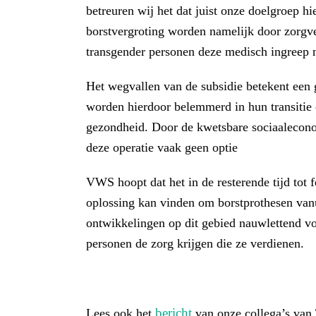
betreuren wij het dat juist onze doelgroep h
borstvergroting worden namelijk door zorgve
transgender personen deze medisch ingreep n
Het wegvallen van de subsidie betekent een g
worden hierdoor belemmerd in hun transitie
gezondheid. Door de kwetsbare sociaaleconom
deze operatie vaak geen optie
VWS hoopt dat het in de resterende tijd tot
oplossing kan vinden om borstprothesen vanu
ontwikkelingen op dit gebied nauwlettend vo
personen de zorg krijgen die ze verdienen.
bericht
Lees ook het
van onze collega’s van