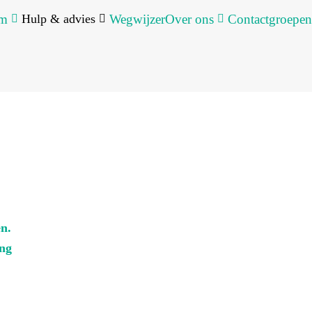
um
Hulp & advies
Wegwijzer
Over ons
Contactgroepen
n.
ing