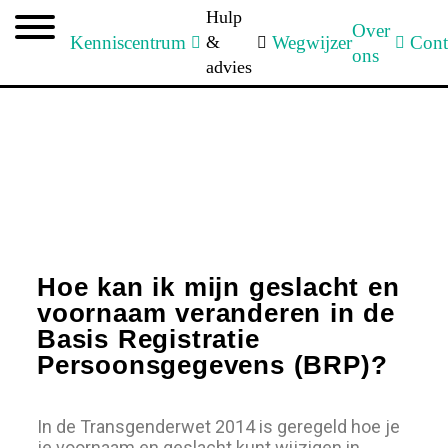
Hulp
Over
Kenniscentrum
&
Wegwijzer
Cont
ons
Informatie
advies
Aanpassen officiële
documenten.
Hoe kan ik mijn geslacht en
voornaam veranderen in de
Basis Registratie
Persoonsgegevens (BRP)?
In de Transgenderwet 2014 is geregeld hoe je
je voornaam en geslacht kunt wijzigen in