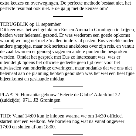
extra keuzes en overwegingen. De perfecte methode bestaat niet, het
perfecte resultaat ook niet. Hoe ga jij met de keuzes om?
TERUGBLIK op 11 september
Dit keer was het wel gelukt om Eus en Amma in Groningen te krijgen,
beiden weer helemaal gezond. Er was wederom een goede opkomst
waarbij we nog net met z’n allen in de zaal pasten. Eus vertelde onder
andere grappige, maar ook serieuze anekdotes over zijn reis, en vanuit
de zaal kwamen er genoeg vragen en andere punten die besproken
werden. Omdat het gesprek met Eus zo interessant was, was er
uiteindelijk tijdens het officiële gedeelte geen tijd over voor het
uitwisselen van onderlinge ervaringen, maar ondanks dat we ons niet
helemaal aan de planning hebben gehouden was het wel een heel fijne
bijeenkomst en geslaagde middag.
PLAATS: Humanitasgebouw ‘Eeterie de Globe’ A-kerkhof 22
(zuidzijde), 9711 JB Groningen
TIJD: Vanaf 14:00 kun je inlopen waarna we om 14:30 officieel
starten met een welkom. We borrelen nog wat na vanaf ongeveer
17:00 en sluiten af om 18:00.