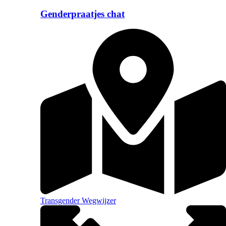
Genderpraatjes chat
Transgender Wegwijzer