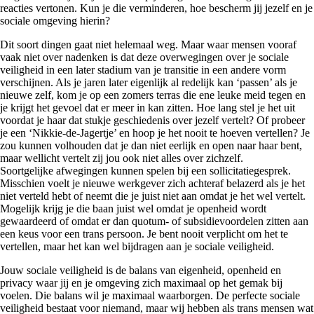
reacties vertonen. Kun je die verminderen, hoe bescherm jij jezelf en je
sociale omgeving hierin?
Dit soort dingen gaat niet helemaal weg. Maar waar mensen vooraf
vaak niet over nadenken is dat deze overwegingen over je sociale
veiligheid in een later stadium van je transitie in een andere vorm
verschijnen. Als je jaren later eigenlijk al redelijk kan ‘passen’ als je
nieuwe zelf, kom je op een zomers terras die ene leuke meid tegen en
je krijgt het gevoel dat er meer in kan zitten. Hoe lang stel je het uit
voordat je haar dat stukje geschiedenis over jezelf vertelt? Of probeer
je een ‘Nikkie-de-Jagertje’ en hoop je het nooit te hoeven vertellen? Je
zou kunnen volhouden dat je dan niet eerlijk en open naar haar bent,
maar wellicht vertelt zij jou ook niet alles over zichzelf.
Soortgelijke afwegingen kunnen spelen bij een sollicitatiegesprek.
Misschien voelt je nieuwe werkgever zich achteraf belazerd als je het
niet verteld hebt of neemt die je juist niet aan omdat je het wel vertelt.
Mogelijk krijg je die baan juist wel omdat je openheid wordt
gewaardeerd of omdat er dan quotum- of subsidievoordelen zitten aan
een keus voor een trans persoon. Je bent nooit verplicht om het te
vertellen, maar het kan wel bijdragen aan je sociale veiligheid.
Jouw sociale veiligheid is de balans van eigenheid, openheid en
privacy waar jij en je omgeving zich maximaal op het gemak bij
voelen. Die balans wil je maximaal waarborgen. De perfecte sociale
veiligheid bestaat voor niemand, maar wij hebben als trans mensen wat