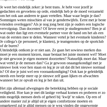
Je weet het eindelijk zeker: je bent trans. Je hebt voor jezelf je
gedachten en gevoelens op orde, eindelijk heb je de moed verzameld
om het ook aan anderen te gaan vertellen. Maar waar begin je dan?
Sommigen weten misschien al van je gendertwijfels. Eerst met je beste
vrienden overleggen? Als je nog jong bent zijn je ouders een logische
vervolgstap. Dan docenten? Of liever eerst je studiegenoten? Ben je al
wat ouder dan ligt een eventuele partner voor de hand om het als een
van de eersten mee te delen. Wanneer vertel je het eventuele kinderen?
Je collega’s (je personeel, je klanten), je teamgenoten op de sportclub
of de buren?
Uiteindelijk ontkom je er niet aan. Ze gaan het sowieso merken dus
moet je een moment kiezen, maar bestaat het juiste moment wel? Moet
je niet gewoon je eigen moment doorzetten? Natuurlijk moet dat. Maar
wat vertel je de mensen dan? Ga je gewoon onaangekondigd met je
nieuwe look voor hen staan en leg je ze uit dat dit het nieuwe normaal
is? Of doe je juist wel een vooraankondiging? Ook kan je geleidelijk
steeds een beetje meer op je nieuwe zelf gaan lijken en afwachten
wanneer het ze opvalt en leg je het dan uit.
Het zijn allemaal afwegingen die betrekking hebben op je sociale
veiligheid. Hoe kan je met dit lastige verhaal komen en proberen er zo
min mogelijk mensen deels of geheel bij ‘kwijt’ te raken. Op een of
andere manier zul je altijd uit je eigen comfortzone moeten en
omgekeerd zul je altijd mensen op je weg vinden die ongewenste