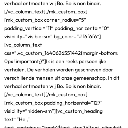
verhaal ontmoeten wij Bo. Bo is non binair.
[/vc_column_text][/mk_custom_box]
[mk_custom_box corner_radius=”5″
padding_vertical=”11″ padding_horizental=”0″
visibility=”visible-sm” bg_color=”#f6f6f6″]
[vc_column_text
css=”.vc_custom_1640626551442{margin-bottom:
0px !important;}”]Ik is een reeks persoonlijke
verhalen. De verhalen worden geschreven door
verschillende mensen uit onze gemeenschap. In dit
verhaal ontmoeten wij Bo. Bo is non binair.
[/vc_column_text][/mk_custom_box]
[mk_custom_box padding_horizental=”127″
visibility=”hidden-sm”][vc_custom_heading
text=”Hej,”
font_container=”tag:h2|font_size:25|text_align:left