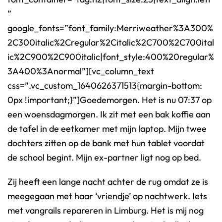
”
google_fonts=”font_family:Merriweather%3A300%
2C300italic%2Cregular%2Citalic%2C700%2C700ital
ic%2C900%2C900italic|font_style:400%20regular%
3A400%3Anormal”][vc_column_text
css=”.vc_custom_1640626371513{margin-bottom:
0px !important;}”]Goedemorgen. Het is nu 07:37 op
een woensdagmorgen. Ik zit met een bak koffie aan
de tafel in de eetkamer met mijn laptop. Mijn twee
dochters zitten op de bank met hun tablet voordat
de school begint. Mijn ex-partner ligt nog op bed.
Zij heeft een lange nacht achter de rug omdat ze is
meegegaan met haar ‘vriendje’ op nachtwerk. Iets
met vangrails repareren in Limburg. Het is mij nog