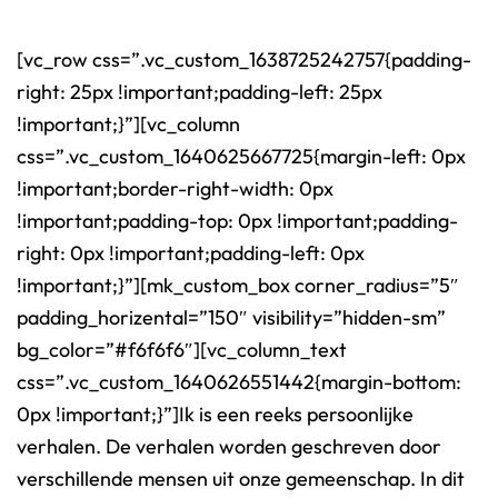
[vc_row css=”.vc_custom_1638725242757{padding-
right: 25px !important;padding-left: 25px
!important;}”][vc_column
css=”.vc_custom_1640625667725{margin-left: 0px
!important;border-right-width: 0px
!important;padding-top: 0px !important;padding-
right: 0px !important;padding-left: 0px
!important;}”][mk_custom_box corner_radius=”5″
padding_horizental=”150″ visibility=”hidden-sm”
bg_color=”#f6f6f6″][vc_column_text
css=”.vc_custom_1640626551442{margin-bottom:
0px !important;}”]Ik is een reeks persoonlijke
verhalen. De verhalen worden geschreven door
verschillende mensen uit onze gemeenschap. In dit