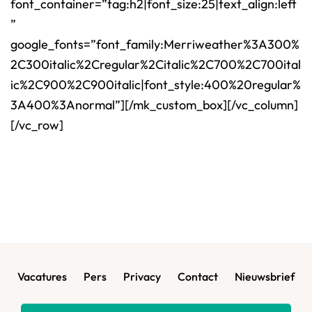
font_container=”tag:h2|font_size:25|text_align:left
”
google_fonts=”font_family:Merriweather%3A300%
2C300italic%2Cregular%2Citalic%2C700%2C700ital
ic%2C900%2C900italic|font_style:400%20regular%
3A400%3Anormal”][/mk_custom_box][/vc_column]
[/vc_row]
Vacatures
Pers
Privacy
Contact
Nieuwsbrief