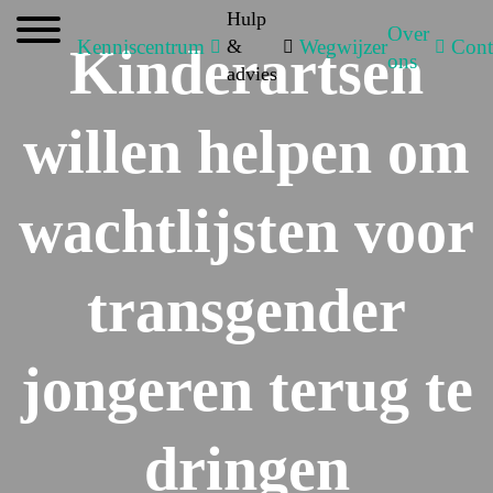
Hulp
Over
Kenniscentrum
&
Wegwijzer
Cont
Kinderartsen
ons
advies
willen helpen om
wachtlijsten voor
transgender
jongeren terug te
dringen