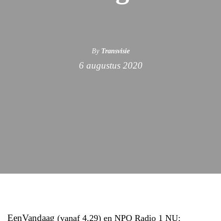
By
Transvisie
6 augustus 2020
EenVandaag
(vanaf 4.29) en NPO Radio 1 NU: