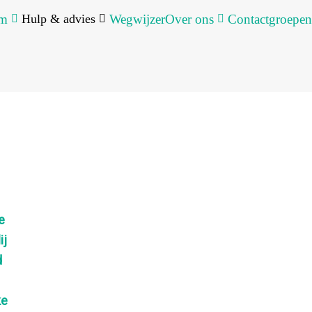
um
Hulp & advies
Wegwijzer
Over ons
Contactgroepen
e
ij
d
ke