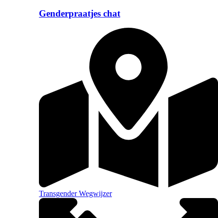
Genderpraatjes chat
Transgender Wegwijzer