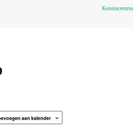
Kenniscentr
p
oevoegen aan kalender