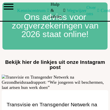
Hulp
Over
Kenniscentrum
&
Wegwijzer
Cont
ons
Ons advies voor
advies
zorgverzekeringen van
2026 staat online!
Bekijk hier de linkjes uit onze Instagram
post
Transvisie en Transgender Netwerk na